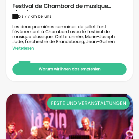
Festival de Chambord de musique
classique
bis 7.7 Km bei uns
Les deux premières semaines de juillet font
l'événement à Chambord avec le festival de
musique classique. Cette année, Marie-Joseph
Jude, l'orchestre de Brandebourg, Jean-Guihen
Queras, Edouard Ferlet… une très belle
Weiterlesen
programmation pour vivre le château en musique.
Warum wir Ihnen das empfehlen
FESTE UND VERANSTALTUNGEN