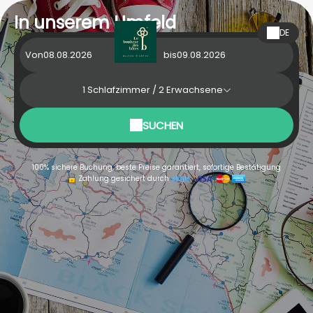
In unserem Umfeld
DE
Von
bis
1
Schlafzimmer /
2
Erwachsene
SUCHEN
100% sichere Buchung, beste Preise garantiert, sofortige Bestätigung
Zahlung gesichert durch