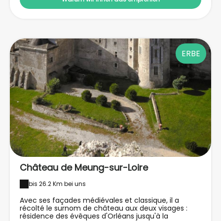
magicien Robert Houdin, est à recommander aux
petits comme aux grands visiteurs.
ERBE
Château de Meung-sur-Loire
bis 26.2 Km bei uns
Avec ses façades médiévales et classique, il a
récolté le surnom de château aux deux visages :
résidence des évêques d'Orléans jusqu'à la