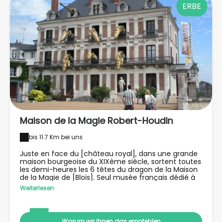
ERBE
Maison de la Magie Robert-Houdin
bis 11.7 Km bei uns
Juste en face du [château royal], dans une grande
maison bourgeoise du XIXème siècle, sortent toutes
les demi-heures les 6 têtes du dragon de la Maison
de la Magie de [Blois]. Seul musée français dédié à
cette thématique, la Maison de la Magie présente
Weiterlesen
ainsi une collection impressionnante d'objets de
magie (automates, illusions d'optique, inventions du
prestidigitateur, etc.) répartis sur 5 étages. Ce lieu
ouvert en 1998, à Blois, ville de naissance du
Warum wir Ihnen das empfehlen