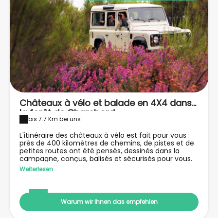
Châteaux à vélo et balade en 4X4 dans
la forêt de Chambord
bis 7.7 Km bei uns
L'itinéraire des châteaux à vélo est fait pour vous :
près de 400 kilomètres de chemins, de pistes et de
petites routes ont été pensés, dessinés dans la
campagne, conçus, balisés et sécurisés pour vous.
Et puis, l'on pourra visiter la réserve de Chambord en
Weiterlesen
4x4, une voiture tout terrain : Cerfs, biches,
sangliers, lièvres, flore exceptionnelle et autres
mystéireux habitants de la forêt domaniale se
laisseront (peut-être) approcher.
Warum wir Ihnen das empfehlen