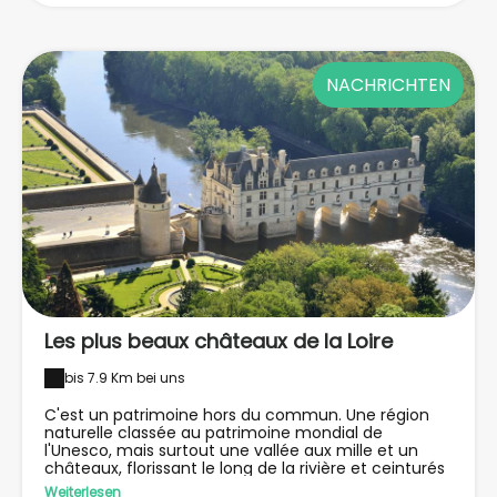
NACHRICHTEN
Les plus beaux châteaux de la Loire
bis 7.9 Km bei uns
C'est un patrimoine hors du commun. Une région
naturelle classée au patrimoine mondial de
l'Unesco, mais surtout une vallée aux mille et un
châteaux, florissant le long de la rivière et ceinturés
de paysages verdoyants. Le château de Chambord,
Weiterlesen