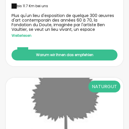
bis 11.7 Km bei uns
Plus qu'un lieu d'exposition de quelque 300 œuvres
d'art contemporain des années 60 à 70, la
Fondation du Doute, imaginée par l'artiste Ben
Vaultier, se veut un lieu vivant, un espace
d'expression et de réflexion sur l'art, où se côtoient
Weiterlesen
l'humour, la théorie, le manifeste, où le doute est
célébré comme moteur de l'art. La Fondation abrite
également une école de musique et d'art ainsi que,
pour ses visiteurs d'un jour, le café Fluxus.
Warum wir Ihnen das empfehlen
NATURGUT