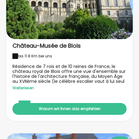
Château-Musée de Blois
bis 11.8 Km bei uns
Résidence de 7 rois et de 10 reines de France, le
château royal de Blois offre une vue d'ensemble sur
l'histoire de l'architecture française, du Moyen Âge
au XVIIème siècle (le célèbre escalier vaut à lui seul
une visite !), alors que ses appartements richement
Weiterlesen
décorés racontent son prestigieux passé. Château
royal, mais aussi musée, il expose près de 30 000
œuvres dans les galeries et les appartements
royaux ainsi que dans une aile devenue le musée
Warum wir Ihnen das empfehlen
des Beaux-Arts de la ville.