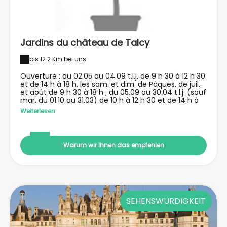
Jardins du château de Talcy
bis 12.2 Km bei uns
Ouverture : du 02.05 au 04.09 t.l.j. de 9 h 30 à 12 h 30
et de 14 h à 18 h, les sam. et dim. de Pâques, de juil.
et août de 9 h 30 à 18 h ; du 05.09 au 30.04 t.l.j. (sauf
mar. du 01.10 au 31.03) de 10 h à 12 h 30 et de 14 h à
17 h. Dernier accès 30 mn avant. Fermé les 01.01,
Weiterlesen
01.05 et 25.12. Groupes sur R.V. Tarifs : 5 €, jeunes de
plus de 18 ans 3,50 €, groupes de plus de 20
personnes 4,20 € par personne.Localisation : 25 km
au N.-E. de Blois, 45 km au S.-O. d’Orléans, par A 10
Warum wir Ihnen das empfehlen
sortie « Mer-Chambord » puis D 112 et D 15 à Mer vers
Talcy.Proprietaires : Etat, centre des monuments
nationaux- tél. 02 54 81 03 01, fax 02 54 81 02 80- E-
mail : chateau.talcy@monuments-nationaux.fr-
Web : http://talcy.monuments-nationaux.fr
SEHENSWÜRDIGKEIT