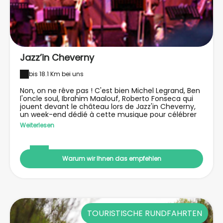
Jazz’in Cheverny
bis 18.1 Km bei uns
Non, on ne rêve pas ! C'est bien Michel Legrand, Ben
l'oncle soul, Ibrahim Maalouf, Roberto Fonseca qui
jouent devant le château lors de Jazz'in Cheverny,
un week-end dédié à cette musique pour célébrer
l'arrivée de l'été. Il y a même un off dès le jeudi dans
Weiterlesen
le village !
Warum wir Ihnen das empfehlen
TOURISTISCHE RUNDFAHRTEN