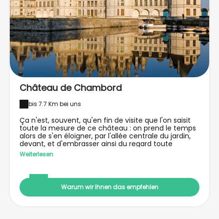
Château de Chambord
bis 7.7 Km bei uns
Ça n'est, souvent, qu'en fin de visite que l'on saisit
toute la mesure de ce château : on prend le temps
alors de s'en éloigner, par l'allée centrale du jardin,
devant, et d'embrasser ainsi du regard toute
l'originale et passionnante bâtisse. Car à l'arrivée,
Weiterlesen
l'entrée se fait par le côté, empêchant ainsi à toute
perspective de s'offrir directement au regard. On en
distingue alors l'aspect étrangement ramassé :
enfermé qu'il est dans une enceinte lisse et
Warum wir Ihnen das empfehlen
blanche, pas tout-à-fait bien proportionné pour un
édifice réputé si élégant, et avec des murs comme
écrasés par une somptueuse toiture grise couverte
d'une forêt de pavillons, clochetons, tourelles,