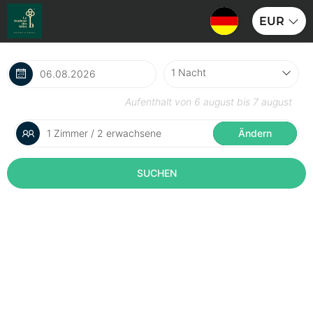
EUR
Aufenthalt von
6 august
bis
7 august
1 Zimmer / 2 erwachsene
Ändern