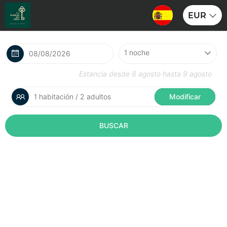
EUR
Estancia desde
8 agosto
hasta
9 agosto
1 habitación / 2 adultos
Modificar