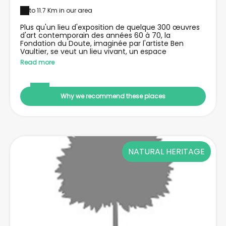
to 11.7 Km in our area
Plus qu'un lieu d'exposition de quelque 300 œuvres
d'art contemporain des années 60 à 70, la
Fondation du Doute, imaginée par l'artiste Ben
Vaultier, se veut un lieu vivant, un espace
d'expression et de réflexion sur l'art, où se côtoient
Read more
l'humour, la théorie, le manifeste, où le doute est
célébré comme moteur de l'art. La Fondation abrite
également une école de musique et d'art ainsi que,
pour ses visiteurs d'un jour, le café Fluxus.
Why we recommend these places
NATURAL HERITAGE