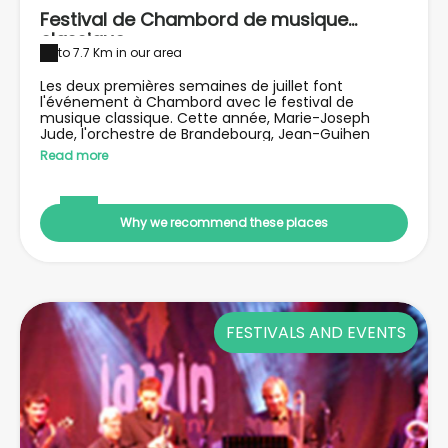
Festival de Chambord de musique
classique
to 7.7 Km in our area
Les deux premières semaines de juillet font
l'événement à Chambord avec le festival de
musique classique. Cette année, Marie-Joseph
Jude, l'orchestre de Brandebourg, Jean-Guihen
Queras, Edouard Ferlet… une très belle
Read more
programmation pour vivre le château en musique.
Why we recommend these places
FESTIVALS AND EVENTS