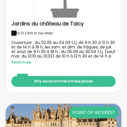
Jardins du château de Talcy
to 12.2 Km in our area
Ouverture : du 02.05 au 04.09 t.l.j. de 9 h 30 à 12 h 30
et de 14 h à 18 h, les sam. et dim. de Pâques, de juil.
et août de 9 h 30 à 18 h ; du 05.09 au 30.04 t.l.j. (sauf
mar. du 01.10 au 31.03) de 10 h à 12 h 30 et de 14 h à
17 h. Dernier accès 30 mn avant. Fermé les 01.01,
Read more
01.05 et 25.12. Groupes sur R.V. Tarifs : 5 €, jeunes de
plus de 18 ans 3,50 €, groupes de plus de 20
personnes 4,20 € par personne.Localisation : 25 km
au N.-E. de Blois, 45 km au S.-O. d’Orléans, par A 10
Why we recommend these places
sortie « Mer-Chambord » puis D 112 et D 15 à Mer vers
Talcy.Proprietaires : Etat, centre des monuments
nationaux- tél. 02 54 81 03 01, fax 02 54 81 02 80- E-
mail : chateau.talcy@monuments-nationaux.fr-
Web : http://talcy.monuments-nationaux.fr
POINT OF INTEREST