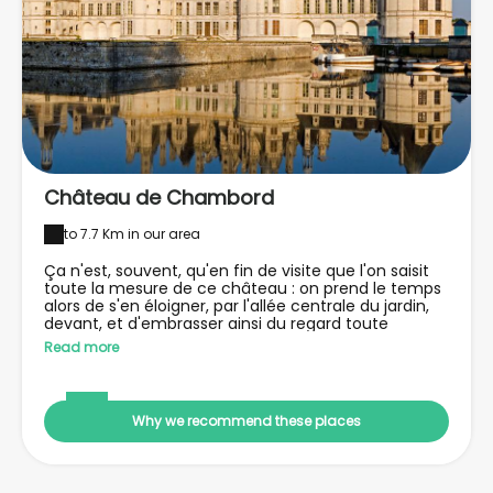
Château de Chambord
to 7.7 Km in our area
Ça n'est, souvent, qu'en fin de visite que l'on saisit
toute la mesure de ce château : on prend le temps
alors de s'en éloigner, par l'allée centrale du jardin,
devant, et d'embrasser ainsi du regard toute
l'originale et passionnante bâtisse. Car à l'arrivée,
Read more
l'entrée se fait par le côté, empêchant ainsi à toute
perspective de s'offrir directement au regard. On en
distingue alors l'aspect étrangement ramassé :
enfermé qu'il est dans une enceinte lisse et
Why we recommend these places
blanche, pas tout-à-fait bien proportionné pour un
édifice réputé si élégant, et avec des murs comme
écrasés par une somptueuse toiture grise couverte
d'une forêt de pavillons, clochetons, tourelles,