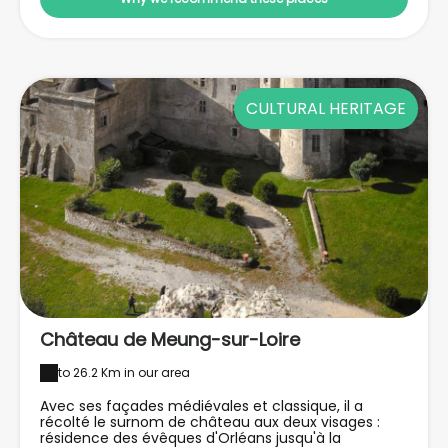
magicien Robert Houdin, est à recommander aux
petits comme aux grands visiteurs.
CULTURAL HERITAGE
Château de Meung-sur-Loire
to 26.2 Km in our area
Avec ses façades médiévales et classique, il a
récolté le surnom de château aux deux visages :
résidence des évêques d'Orléans jusqu'à la