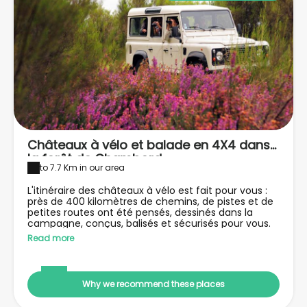
Châteaux à vélo et balade en 4X4 dans
la forêt de Chambord
to 7.7 Km in our area
L'itinéraire des châteaux à vélo est fait pour vous :
près de 400 kilomètres de chemins, de pistes et de
petites routes ont été pensés, dessinés dans la
campagne, conçus, balisés et sécurisés pour vous.
Et puis, l'on pourra visiter la réserve de Chambord en
Read more
4x4, une voiture tout terrain : Cerfs, biches,
sangliers, lièvres, flore exceptionnelle et autres
mystéireux habitants de la forêt domaniale se
laisseront (peut-être) approcher.
Why we recommend these places