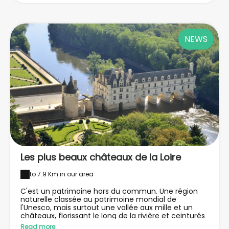
NEWS
Les plus beaux châteaux de la Loire
to 7.9 Km in our area
C'est un patrimoine hors du commun. Une région
naturelle classée au patrimoine mondial de
l'Unesco, mais surtout une vallée aux mille et un
châteaux, florissant le long de la rivière et ceinturés
de paysages verdoyants. Le château de Chambord,
Read more