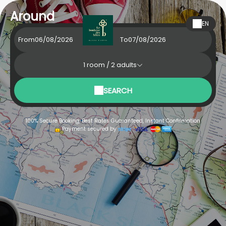
Around
EN
From
To
1
room /
2
adults
SEARCH
100% Secure Booking, Best Rates Guaranteed, Instant Confirmation
Payment secured by