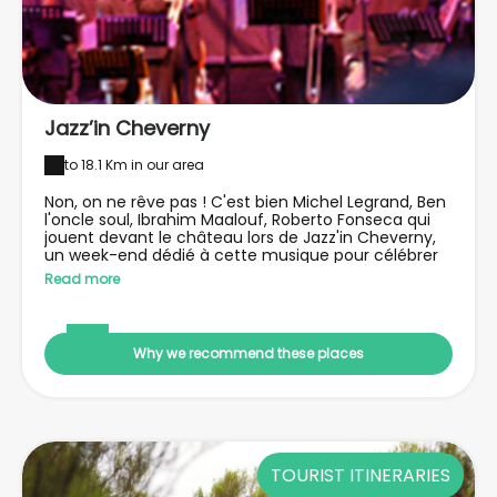
Jazz’in Cheverny
to 18.1 Km in our area
Non, on ne rêve pas ! C'est bien Michel Legrand, Ben
l'oncle soul, Ibrahim Maalouf, Roberto Fonseca qui
jouent devant le château lors de Jazz'in Cheverny,
un week-end dédié à cette musique pour célébrer
l'arrivée de l'été. Il y a même un off dès le jeudi dans
Read more
le village !
Why we recommend these places
TOURIST ITINERARIES