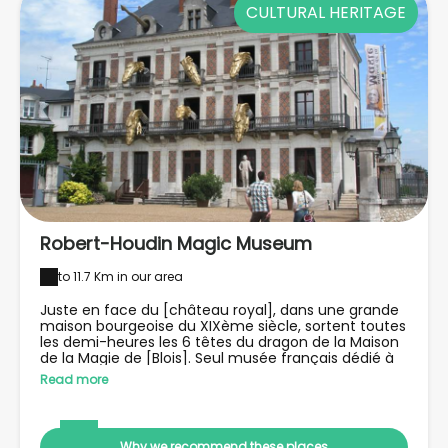
CULTURAL HERITAGE
Robert-Houdin Magic Museum
to 11.7 Km in our area
Juste en face du [château royal], dans une grande
maison bourgeoise du XIXème siècle, sortent toutes
les demi-heures les 6 têtes du dragon de la Maison
de la Magie de [Blois]. Seul musée français dédié à
cette thématique, la Maison de la Magie présente
Read more
ainsi une collection impressionnante d'objets de
magie (automates, illusions d'optique, inventions du
prestidigitateur, etc.) répartis sur 5 étages. Ce lieu
ouvert en 1998, à Blois, ville de naissance du
Why we recommend these places