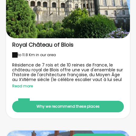
Royal Château of Blois
to 11.8 Km in our area
Résidence de 7 rois et de 10 reines de France, le
château royal de Blois offre une vue d'ensemble sur
l'histoire de l'architecture française, du Moyen Âge
au XVIIème siècle (le célèbre escalier vaut à lui seul
une visite !), alors que ses appartements richement
Read more
décorés racontent son prestigieux passé. Château
royal, mais aussi musée, il expose près de 30 000
œuvres dans les galeries et les appartements
royaux ainsi que dans une aile devenue le musée
Why we recommend these places
des Beaux-Arts de la ville.