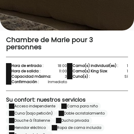
Chambre de Marie pour 3
personnes
Hora de entrada :
18:00
Cama(s) individual(es) :
1
Hora de salida :
11:00
Cama(s) King Size:
1
Capacidad máxima:
3
Cuna(s) :
Sí
Confirmación :
Inmediato
Su confort: nuestros servicios
Acceso independiente
Cama para niño
Cuna (bajo petición)
Doble acristalamiento
Douche à l'italienne
Ducha privada
Hervidor eléctrico
Ropa de cama incluida