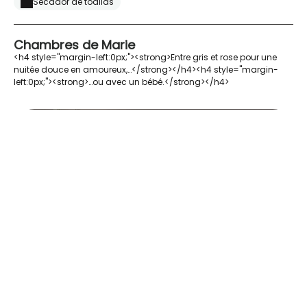
Secador de toallas
Chambres de Marie
<h4 style="margin-left:0px;"><strong>Entre gris et rose pour une
nuitée douce en amoureux,…</strong></h4><h4 style="margin-
left:0px;"><strong>…ou avec un bébé.</strong></h4>
chambre de Marie1