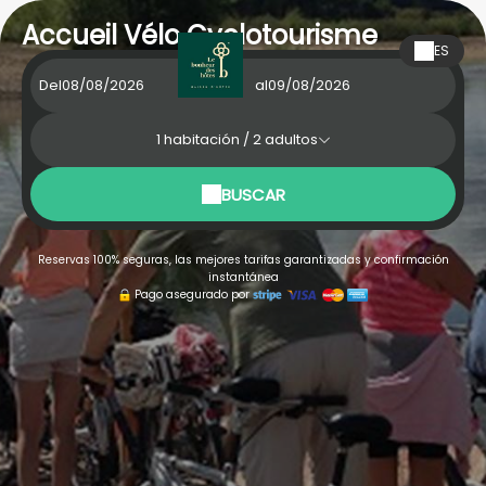
Accueil Vélo Cyclotourisme
ES
Del
al
1
habitación /
2
adultos
BUSCAR
Reservas 100% seguras, las mejores tarifas garantizadas y confirmación
instantánea
Pago asegurado por