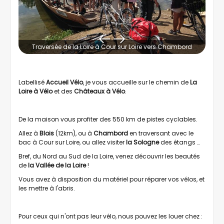
Traversée de la Loire à Cour sur Loire vers Chambord
Labellisé
Accueil Vélo
, je vous accueille sur le chemin de
La
Loire à Vélo
et des
Châteaux à Vélo
.
De la maison vous profiter des 550 km de pistes cyclables.
Allez à
Blois
(12km), ou à
Chambord
en traversant avec le
bac à Cour sur Loire, ou allez visiter
la Sologne
des étangs …
Bref, du Nord au Sud de la Loire, venez découvrir les beautés
de
la Vallée de la Loire
!
Vous avez à disposition du matériel pour réparer vos vélos, et
les mettre à l'abris.
Pour ceux qui n'ont pas leur vélo, nous pouvez les louer chez :