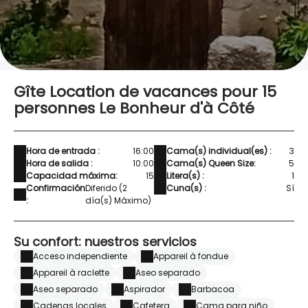
Gîte Location de vacances pour 15
personnes Le Bonheur d'à Côté
Hora de entrada :
16:00
Cama(s) individual(es) :
3
Hora de salida :
10:00
Cama(s) Queen Size:
5
Capacidad máxima:
15
Litera(s) :
1
Confirmación
Diferido (2
Cuna(s) :
Sí
:
día(s) Máximo)
Su confort: nuestros servicios
Acceso independiente
Appareil à fondue
Appareil à raclette
Aseo separado
Aseo separado
Aspirador
Barbacoa
Cadenas locales
Cafetera
Cama para niño