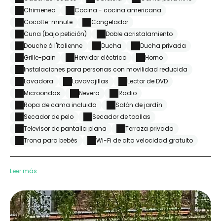
Chimenea
Cocina - cocina americana
Cocotte-minute
Congelador
Cuna (bajo petición)
Doble acristalamiento
Douche à l'italienne
Ducha
Ducha privada
Grille-pain
Hervidor eléctrico
Horno
Instalaciones para personas con movilidad reducida
Lavadora
Lavavajillas
Lector de DVD
Microondas
Nevera
Radio
Ropa de cama incluida
Salón de jardín
Secador de pelo
Secador de toallas
Televisor de pantalla plana
Terraza privada
Trona para bebés
Wi-Fi de alta velocidad gratuito
Leer más