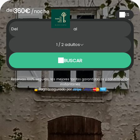
del
360€
/noche
ES
Del
al
1
/
2
adultos
BUSCAR
Reservas 100% seguras, las mejores tarifas garantizadas y confirmación
instantánea
Pago asegurado por