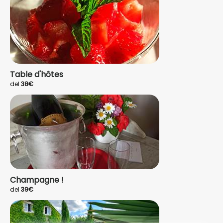
Table d'hôtes
del
38€
Champagne !
del
39€